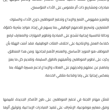
مبادرات ومشاريع ذات أثر ملموس على الأداء المؤسسي
.
ولتعزيز مفهومي التميز والإبداع وتحفيز الموظفين ذوي الأداء والسلوك
المتميزين، وتسريع تقدمهم الوظيفي بما يسهم في إيجاد موارد بشرية كفؤة،
وحالة تنافسية إيجابية تشجع على المبادرة وتطوير المهارات والمعارف لرفع
كفاءة العمل والإنتاجية على اختلاف الفئات الوظيفية، فقد آمنت الهيئة بأن
الموظف هو المورد الأساسي والعنصر الأهم لنجاحها. ومن هذا المنطلق،
ركزت على تطوير الموظفين وتأهيلهم بالطرق السليمة، وتقديم كل ما يعزز
رضاهم عن عملهم وقدرتهم على العطاء والإبداع لدعم مسيرة الهيئة، بما
ينعكس إيجابيًا على رضا وقناعة متلقي الخدمة
.
تتمثل مهام اللجنة في تحفيز الموظفين على طرح الأفكار الجديدة، تقييمها
وفق معايير موضوعية، الإشراف على تنفيذ المبادرات الإبداعية، وتوثيق أثرها