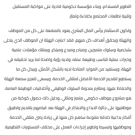
التطوير المستدام، وبناء مؤسسة حكومية قادرة على مواكبة المستقبل
وتلبية تطلعات المجتمع بكفاءة وتميّز
.
ولكون الاستثمار برأس المال البشري يعود بالمنفعة على كل من الموظف
والهيئة ويحقق أهداف كل منهم، فقد اعتبرت الهيئة ان الموظف الذي يتحلى
بشخصية وسلوك متميزين، ومبادر ومبدع ومبتكر، ويمتلك مؤهلات علمية
وخبرات عملية تتناسب وطبيعة عمله، ولديه رؤية واضحة لما يريد تحقيقه في
الهيئة، ويستفيد من الموارد المتاحة لديه بالشكل الأمثل، ويبذل كل ما
يستطيع لتقديم الخدمة الأفضل لمتلقي الخدمة، ويسعى لتعزيز سمعة الهيئة
والحفاظ عليها، وملتزم بمدونة السلوك الوظيفي وأخلاقيات الوظيفة العامة،
هو مشروع موظف حكومي متميز ومثالي ,ودليل ذلك حصول كوكبة من
موظفيها على جائزة الابداع والابتكار في الهيئة بعد قيامهم بتقديم وتطبيق
أفكار بداعية خلاقة متنوعة ساهم كل منها في زيادة رضى متلقي الخدمة
وموظفيها وتبسيط وتطوير إجراءات العمل على مختلف المستويات التنظيمية.