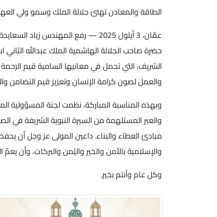
الطاقة والمعادن تهنئ جلالة الملك وسمو ولي العهد 
عمّان، 3 أيلول 2025 — رفع المهندس
حضرة صاحب الجلالة الهاشمية الملك عبدالله الثاني ا
الشريف، التي تحمل في معانيها السامية قيم الرحمة 
والعمل لصون كرامة الإنسان وتعزيز قيم التضامن وال
وبهذه المناسبة المباركة، نظمت لجنة المسؤولية ال
والعبر المستلهمة من السيرة النبوية الشريفة في الصب
مبادئ العطاء والبناء. داعين المولى عز وجل أن يحفظ
والإسلامية بالأمن والخير واليُمن والبركات، وأن يعمّ ال
وكل عام وأنتم بخير.